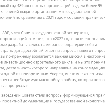
ошлый год 489 экспертных организаций выдали более 95
 заключений выдано организациями государственной
лючений по сравнению с 2021 годом составил практичес
 АЭР, член Совета государственной экспертизы,
 организаций, отметил, что «2022 год стал очень знач
орые разрабатывались нами ранее, оправдали себя и
страны дать достойный ответ на запросы нашего непро
тизы по-прежнему возлагается важная миссия в настройк
в инвестиционно-строительного цикла, и мы это поним
та, деятельность которого направлена на консолидацию
ся одной из приоритетных. Уверен, институт экспертизы
ровести необходимую масштабную работу, которая позво
ные процессы».
а заседании Совета стали вопросы формирующейся прак
ы проектной документации и государственной экологич