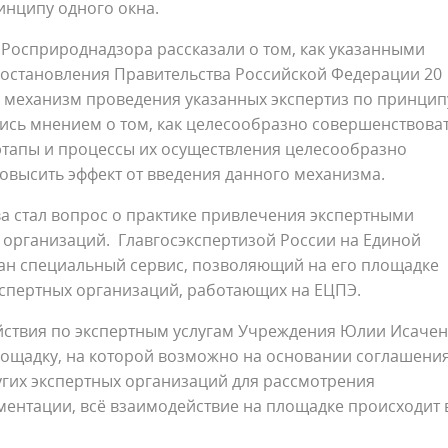
инципу одного окна.
 Росприроднадзора рассказали о том, как указанными
остановления Правительства Российской Федерации 20
н механизм проведения указанных экспертиз по принцип
лись мнением о том, как целесообразно совершенствова
 этапы и процессы их осуществления целесообразно
овысить эффект от введения данного механизма.
а стал вопрос о практике привлечения экспертными
 организаций. Главгосэкспертизой России на Единой
ан специальный сервис, позволяющий на его площадке
кспертных организаций, работающих на ЕЦПЭ.
ствия по экспертным услугам Учреждения Юлии Исачен
лощадку, на которой возможно на основании соглашени
угих экспертных организаций для рассмотрения
ментации, всё взаимодействие на площадке происходит 