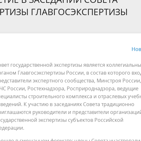
рности определения сметной
проектирование
РТИЗЫ ГЛАВГОСЭКСПЕРТИЗЫ
ерт Пупкин
Обращения граждан
ти
ное сопровождение после
Технологический и ценовой а
ия заключения
обоснования инвестиций
твенной экспертизы (ПП РФ
.2007 №145)
Нов
овет государственной экспертизы является коллегиальн
рганом Главгосэкспертизы России, в состав которого вхо
редставители экспертного сообщества, Минстроя России
ЧС России, Ростехнадзора, Росприроднадзора, ведущие
пециалисты строительного комплекса и отраслевых учеб
аведений. К участию в заседаниях Совета традиционно
риглашаются руководители и представители организаци
осударственной экспертизы субъектов Российской
едерации.
рошло в смешанном формате: члены Совета участвовали