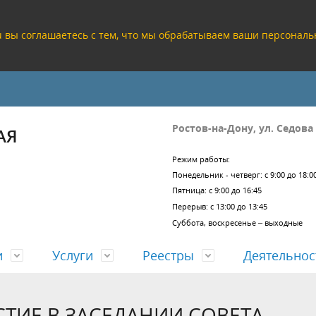
ru вы соглашаетесь с тем, что мы обрабатываем ваши персона
Ростов-на-Дону, ул. Седова
АЯ
Режим работы:
Понедельник - четверг: с 9:00 до 18:0
Пятница: с 9:00 до 16:45
Перерыв: с 13:00 до 13:45
Суббота, воскресенье – выходные
и
Услуги
Реестры
Деятельнос
ТИЕ В ЗАСЕДАНИИ СОВЕТА
кие реквизиты
а проектных решений
заключений проверки
езультатов работы
Учредительные документы
Согласование проектов задан
ЕГРЗ
Отчеты о деятельности