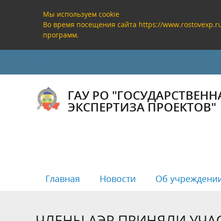
Мы используем cookie
Во время посещения сайта https://www.rostovexp.
программ.
Войти
ГАУ РО "ГОСУДАРСТВЕНН
ЭКСПЕРТИЗА ПРОЕКТОВ"
Главная
Новости
Об учреждени
ЧЛЕНЫ АЭР ПРИНЯЛИ УЧАС
Руководство
Государственная экспертиза
Реестр заключений государственной
Полезная информация
Банковс
Проверк
Реестр 
Анализ р