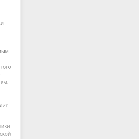
ки
имым
стого
е
аем.
лит
тики
еской