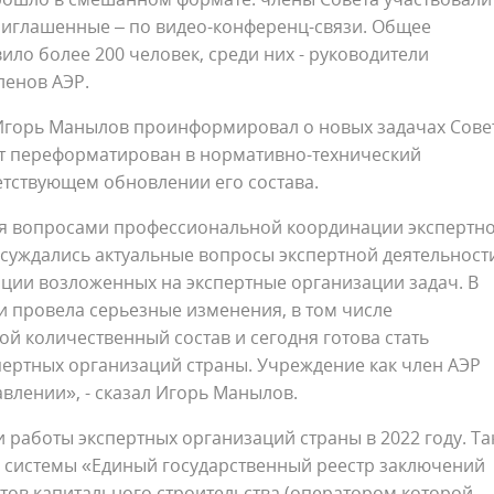
приглашенные – по видео-конференц-связи. Общее
ило более 200 человек, среди них - руководители
ленов АЭР.
 Игорь Манылов проинформировал о новых задачах Сове
ет переформатирован в нормативно-технический
етствующем обновлении его состава.
ся вопросами профессиональной координации экспертн
суждались актуальные вопросы экспертной деятельност
ции возложенных на экспертные организации задач. В
и провела серьезные изменения, в том числе
ой количественный состав и сегодня готова стать
ертных организаций страны. Учреждение как член АЭР
влении», - сказал Игорь Манылов.
 работы экспертных организаций страны в 2022 году. Так
системы «Единый государственный реестр заключений
тов капитального строительства (оператором которой