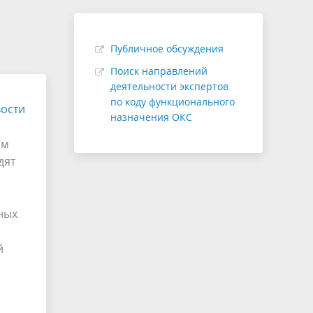
соответствии с п. 45(14)
Структура
удит
Проверка сметной стоимости
Публичное обсуждения
Экспертиза с применением ТИМ
Поиск направлений
деятельности экспертов
(рассмотрение ЦИМ)
по коду функционального
ости
назначения ОКС
ым
дят
,
ных
й