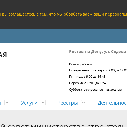
ru вы соглашаетесь с тем, что мы обрабатываем ваши персона
Ростов-на-Дону, ул. Седова
АЯ
Режим работы:
Понедельник - четверг: с 9:00 до 18:0
Пятница: с 9:00 до 16:45
Перерыв: с 13:00 до 13:45
Суббота, воскресенье – выходные
и
Услуги
Реестры
Деятельнос
й совет министерства строитель
кие реквизиты
а проектных решений
заключений проверки
езультатов работы
Учредительные документы
Согласование проектов задан
ЕГРЗ
Отчеты о деятельности