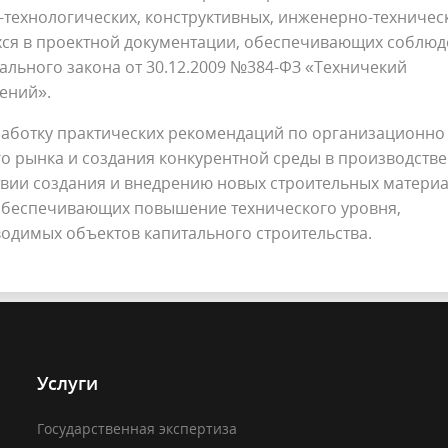
-технологических, конструктивных, инженерно-техничес
ся в проектной документации, обеспечивающих соблюд
рального закона от 30.12.2009 №384-ФЗ «Техничекий
ений».
работку практических рекомендаций по организационно 
о рынка и создания конкурентной среды в производстве
ствии создания и внедрению новых строительных материа
 обеспечивающих повышение технического уровня,
водимых объектов капитального строительства.
Услуги
Государственная экспертиза