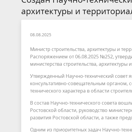
экспертизы
достове
архитектуры и территориа
Вакансии
База знаний
Закупки
ИИ Эксп
стоимос
Экспертное сопровождение до
Эксперт
направления на государственную
получен
08.08.2025
экспертизу (ПП РФ от 06.05.2023 №
государс
717)
от 05.03
Министр строительства, архитектуры и терр
Распоряжением от 06.08.2025 №252, утверд
министерства строительства, архитектуры 
Утвержденный Научно-технический совет 
консультативно-совещательным органом, с
технического характера в области строител
В состав Научно-технического совета вошл
Ростовской области, руководство министер
развития Ростовской области, а также пре
Одним из приоритетных задач Научно-техн