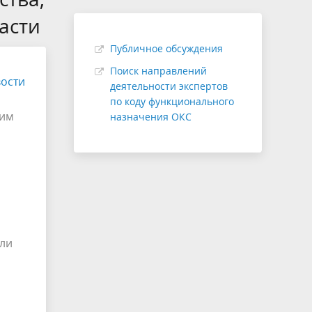
соответствии с п. 45(14)
асти
Структура
удит
Проверка сметной стоимости
Публичное обсуждения
Экспертиза с применением ТИМ
Поиск направлений
ости
деятельности экспертов
(рассмотрение ЦИМ)
по коду функционального
оим
назначения ОКС
сли