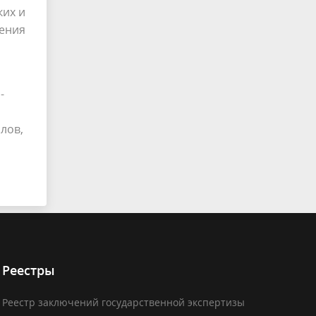
ких и
ения
-
лов,
Реестры
Реестр заключений государственной экспертизы