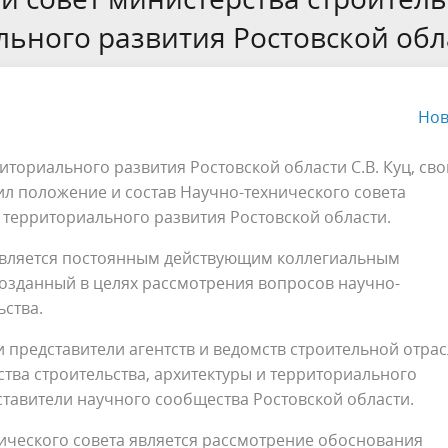
рности определения сметной
проектирование
льного развития Ростовской обл
ерт Пупкин
Обращения граждан
ти
ное сопровождение после
Технологический и ценовой а
ия заключения
обоснования инвестиций
Нов
твенной экспертизы (ПП РФ
.2007 №145)
иториального развития Ростовской области С.В. Куц, св
ил положение и состав Научно-технического совета
и территориального развития Ростовской области.
является постоянным действующим коллегиальным
озданный в целях рассмотрения вопросов научно-
ьства.
и представители агентств и ведомств строительной отра
ства строительства, архитектуры и территориального
дставители научного сообщества Ростовской области.
ического совета является рассмотрение обоснования