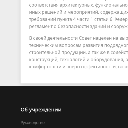
соответствия архитектурных, функионально
иных решений и мероприятий, содержащих
требований пункта 4 части 1 статьи 6 Феде
регламент о безопасности зданий и сооруж
В своей деятельности Совет нацелен на вы
техническим вопросам развития подрядног
строительной продукции, а так же в содей
конструкций, технологий и оборудования,
комфортности и энергоэффективности, воз
Об учреждении
Руководство