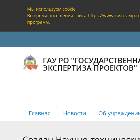
Мы используем cookie
Во время посещения сайта https://www.rostovexp.
программ.
Войти
ГАУ РО "ГОСУДАРСТВЕНН
ЭКСПЕРТИЗА ПРОЕКТОВ"
Главная
Новости
Об учреждени
Создан Научно-технически
Руководство
Государственная экспертиза
Реестр заключений государственной
Полезная информация
Банковс
Проверк
Реестр 
Анализ р